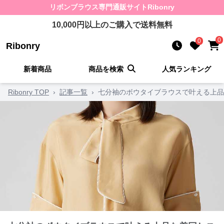
リボンブラウス
専門通販サイト
Ribonry
10,000
円以上のご購入で送料無料
0
0
Ribonry
新着商品
商品を検索
人気ランキング
Ribonry TOP
›
記事一覧
›
七分袖のボウタイブラウスで叶える上品