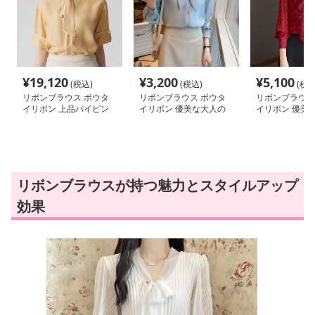
¥
19,120
¥
3,200
¥
5,100
(税込)
(税込)
(税込
リボンブラウス ボウタ
リボンブラウス ボウタ
リボンブラウス
イリボン 上品パイピン
イリボン 優美な大人の
イリボン 優美
グボウタイブラウス
ボウタイブラウス
ウタイリボンブ
リボンブラウスが持つ魅力とスタイルアップ
効果