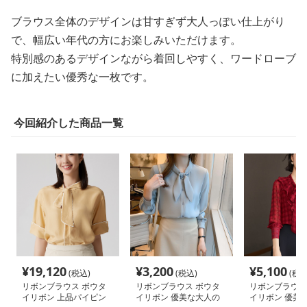
ブラウス全体のデザインは甘すぎず大人っぽい仕上がり
で、幅広い年代の方にお楽しみいただけます。
特別感のあるデザインながら着回しやすく、ワードローブ
に加えたい優秀な一枚です。
今回紹介した商品一覧
¥
19,120
¥
3,200
¥
5,100
(税込)
(税込)
(税込
リボンブラウス ボウタ
リボンブラウス ボウタ
リボンブラウス
イリボン 上品パイピン
イリボン 優美な大人の
イリボン 優美