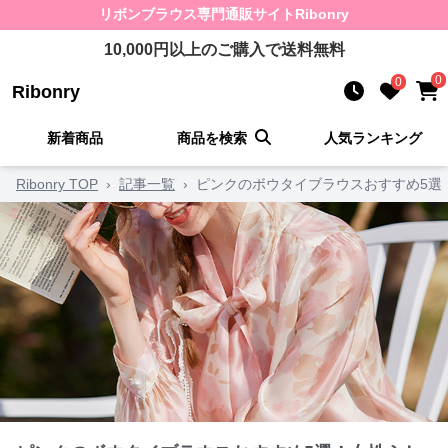
リボンブラウス
専門通販サイト
Ribonry
10,000
円以上のご購入で送料無料
0
0
Ribonry
新着商品
商品を検索
人気ランキング
Ribonry TOP
›
記事一覧
›
ピンクのボウタイブラウスおすすめ5選