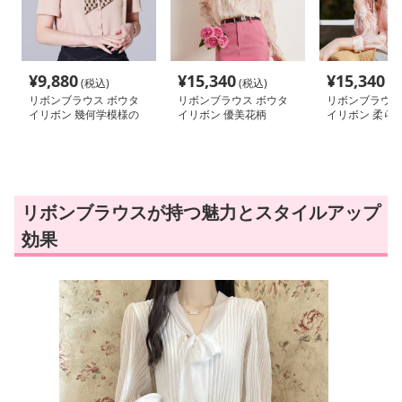
¥
9,880
¥
15,340
¥
15,340
(税込)
(税込)
(税
リボンブラウス ボウタ
リボンブラウス ボウタ
リボンブラウス
イリボン 幾何学模様の
イリボン 優美花柄
イリボン 柔ら
ボウタイリボンブラウス
リボンブラウスが持つ魅力とスタイルアップ
効果