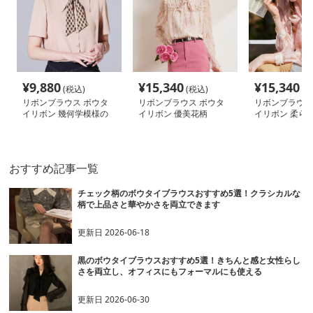
¥
9,880
¥
15,340
¥
15,340
(税込)
(税込)
(税
リボンブラウス ボウタ
リボンブラウス ボウタ
リボンブラウス
イリボン 幾何学模様の
イリボン 優美花柄
イリボン 柔ら
ボウタイリボンブラウス
おすすめ記事一覧
チェック柄のボウタイブラウスおすすめ5選！クラシカルな
柄で上品さと華やかさを両立できます
更新日
2026-06-18
黒のボウタイブラウスおすすめ5選！きちんと感と女性らし
さを両立し、オフィスにもフォーマルにも使える
更新日
2026-06-30