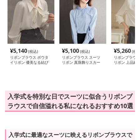
¥
5,140
¥
5,100
¥
5,260
(税込)
(税込)
(税込
リボンブラウス ボウタ
リボンブラウス スーツ
リボンブラウス
イリボン 優美なる結び
リボン 真珠飾りスカー
リボン 上品結
目 上品タイブラウス
フリボンブラウス
ブラウス
入学式を特別な日でスーツに似合うリボンブ
ラウスで自信溢れる私になれるおすすめ10選
入学式に最適なスーツに映えるリボンブラウスで