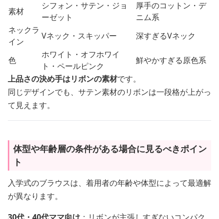
シフォン・サテン・ジョ
厚手のコットン・デ
素材
ーゼット
ニム系
ネックラ
Vネック・スキッパー
深すぎるVネック
イン
ホワイト・オフホワイ
色
鮮やかすぎる原色系
ト・ペールピンク
上品さの決め手はリボンの素材
です。
同じデザインでも、サテン素材のリボンは一段格が上がっ
て見えます。
体型や年齢層の条件がある場合に見るべきポイン
ト
入学式のブラウスは、着用者の年齢や体型によって最適解
が異なります。
30代・40代ママ向け
：リボンが主張しすぎないコンパク