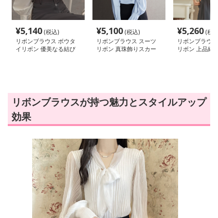
¥
5,140
¥
5,100
¥
5,260
(税込)
(税込)
(税込
リボンブラウス ボウタ
リボンブラウス スーツ
リボンブラウス
イリボン 優美なる結び
リボン 真珠飾りスカー
リボン 上品結
目 上品タイブラウス
フリボンブラウス
ブラウス
リボンブラウスが持つ魅力とスタイルアップ
効果