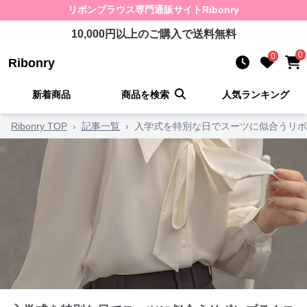
リボンブラウス
専門通販サイト
Ribonry
10,000
円以上のご購入で送料無料
0
0
Ribonry
新着商品
商品を検索
人気ランキング
Ribonry TOP
›
記事一覧
›
入学式を特別な日でスーツに似合うリボ