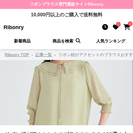
リボンブラウス
専門通販サイト
Ribonry
10,000
円以上のご購入で送料無料
0
0
Ribonry
新着商品
商品を検索
人気ランキング
Ribonry TOP
›
記事一覧
›
リボン紐がアクセントのブラウスおすす