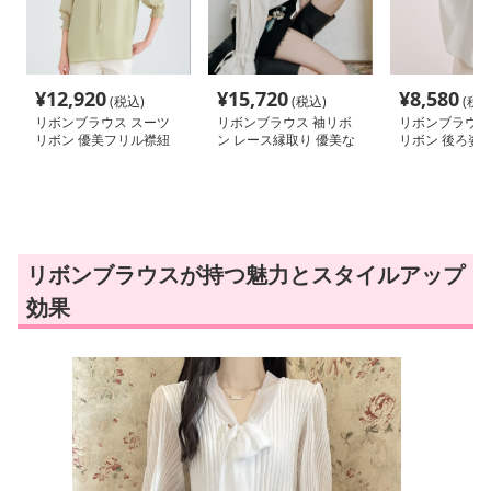
¥
12,920
¥
15,720
¥
8,580
(税込)
(税込)
(税込
リボンブラウス スーツ
リボンブラウス 袖リボ
リボンブラウス
リボン 優美フリル襟紐
ン レース縁取り 優美な
リボン 後ろ姿美
結びブラウス
袖リボンブラウス
リボンブラウス
リボンブラウスが持つ魅力とスタイルアップ
効果