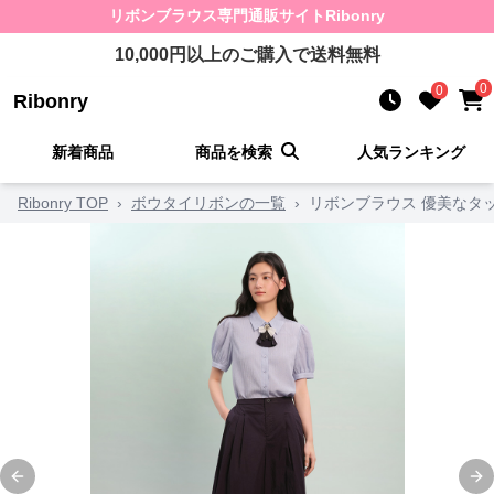
リボンブラウス
専門通販サイト
Ribonry
10,000
円以上のご購入で送料無料
0
0
Ribonry
新着商品
商品を検索
人気ランキング
Ribonry TOP
›
ボウタイリボンの一覧
›
リボンブラウス 優美なタ
Previous slide
Ne