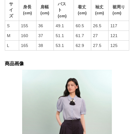
サ
バス
身長
肩幅
着丈
袖丈
裾周り
イ
ト
(cm)
(cm)
(cm)
(cm)
(cm)
ズ
(cm)
S
155
36
49.1
60.5
26.5
117
M
160
37
51.1
61.7
27
121
L
165
38
53.1
62.9
27.5
125
商品画像