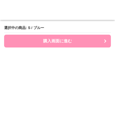
選択中の商品: S / ブルー
選択中の商品: S / ブルー
購入画面に進む
購入画面に進む
Ribonry
について