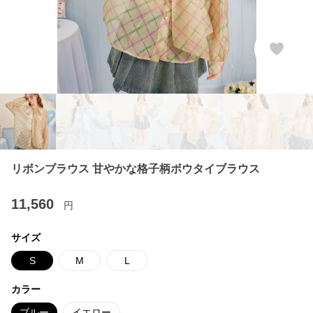
リボンブラウス 甘やかな格子柄ボウタイブラウス
11,560
円
サイズ
S
M
L
カラー
ブルー
イエロー