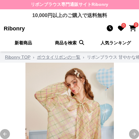
リボンブラウス
専門通販サイト
Ribonry
10,000
円以上のご購入で送料無料
0
0
Ribonry
新着商品
商品を検索
人気ランキング
Ribonry TOP
›
ボウタイリボンの一覧
›
リボンブラウス 甘やかな
Previous slide
Ne