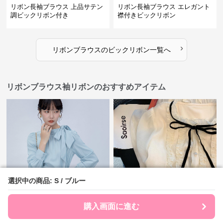
リボン長袖ブラウス 上品サテン
リボン長袖ブラウス エレガント
調ビックリボン付き
襟付きビックリボン
›
リボンブラウス
の
ビックリボン
一覧へ
リボンブラウス袖リボンのおすすめアイテム
選択中の商品: S / ブルー
選択中の商品: S / ブルー
¥
4,400
¥
3,020
(税込)
(税込)
購入画面に進む
購入画面に進む
リボンブラウス ネックリボン付
リボンブラウス フリル襟ベルベ
きパフスリーブブラウス
ット調リボン付きブラウス