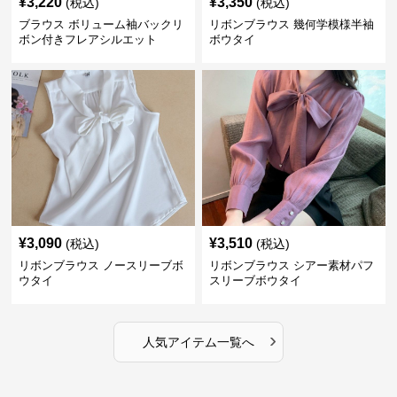
¥
3,220
¥
3,350
(税込)
(税込)
ブラウス ボリューム袖バックリ
リボンブラウス 幾何学模様半袖
ボン付きフレアシルエット
ボウタイ
¥
3,090
¥
3,510
(税込)
(税込)
リボンブラウス ノースリーブボ
リボンブラウス シアー素材パフ
ウタイ
スリーブボウタイ
›
人気アイテム一覧へ