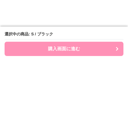
選択中の商品: S / ブラック
選択中の商品: S / ブラック
購入画面に進む
購入画面に進む
Ribonry
について