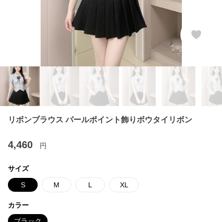
リボンブラウス パールポイント飾りボウタイリボン
4,460
円
サイズ
S
M
L
XL
カラー
ブラック