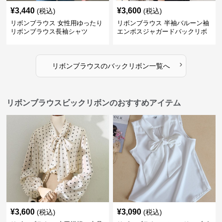
¥
3,440
¥
3,600
(税込)
(税込)
リボンブラウス 女性用ゆったり
リボンブラウス 半袖バルーン袖
リボンブラウス長袖シャツ
エンボスジャガードバックリボ
ンブラウス
›
リボンブラウス
の
バックリボン
一覧へ
リボンブラウスビックリボンのおすすめアイテム
¥
3,600
¥
3,090
(税込)
(税込)