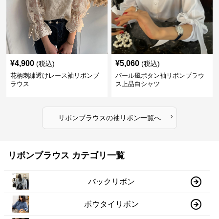
¥
4,900
¥
5,060
(税込)
(税込)
花柄刺繍透けレース袖リボンブ
パール風ボタン袖リボンブラウ
ラウス
ス上品白シャツ
›
リボンブラウス
の
袖リボン
一覧へ
リボンブラウス カテゴリ一覧
バックリボン
ボウタイリボン