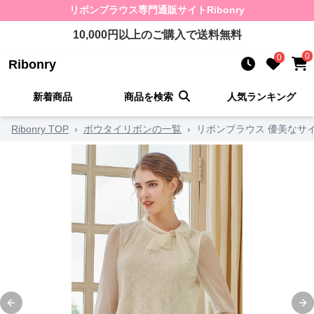
リボンブラウス
専門通販サイト
Ribonry
10,000
円以上のご購入で送料無料
0
0
Ribonry
新着商品
商品を検索
人気ランキング
Ribonry TOP
›
ボウタイリボンの一覧
›
リボンブラウス 優美なサ
Previous slide
Ne