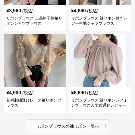
¥
3,960
¥
4,860
(税込)
(税込)
リボンブラウス 上品格子柄袖リ
リボンブラウス 袖リボン付きシ
ボンシャツブラウス
アー生地シャツブラウス
¥
4,900
¥
8,890
(税込)
(税込)
花柄刺繍透けレース袖リボンブ
リボンブラウス 袖リボンシフォ
ラウス
ンブラウス入学式通勤レディー
ス
›
リボンブラウス
の
袖リボン
一覧へ