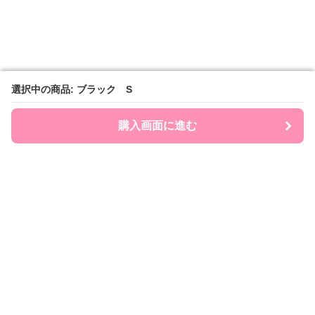
選択中の商品: ブラック S
選択中の商品: ブラック S
購入画面に進む
購入画面に進む
Ribonry
について