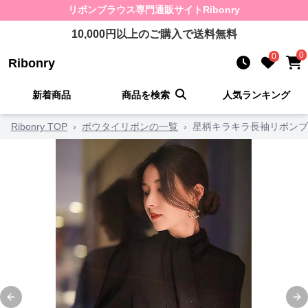
リボンブラウス
専門通販サイト
Ribonry
10,000
円以上のご購入で送料無料
0
0
Ribonry
新着商品
商品を検索
人気ランキング
Ribonry TOP
›
ボウタイリボンの一覧
›
星柄キラキラ長袖リボンブ
Previous slide
Ne