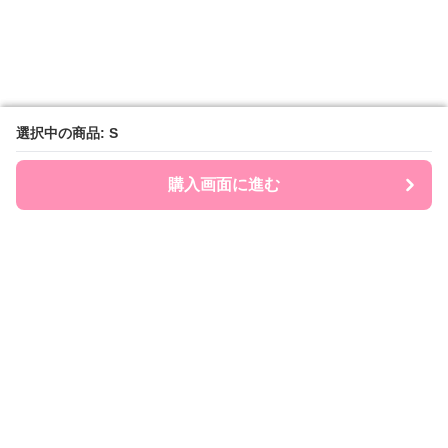
選択中の商品: S
選択中の商品: S
購入画面に進む
購入画面に進む
Ribonry
について