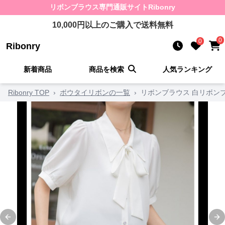
リボンブラウス
専門通販サイト
Ribonry
10,000
円以上のご購入で送料無料
0
0
Ribonry
新着商品
商品を検索
人気ランキング
Ribonry TOP
›
ボウタイリボンの一覧
›
リボンブラウス 白リボン
Previous slide
Ne