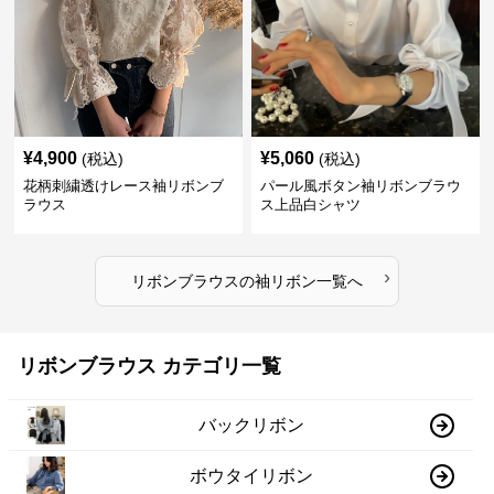
¥
4,900
¥
5,060
(税込)
(税込)
花柄刺繍透けレース袖リボンブ
パール風ボタン袖リボンブラウ
ラウス
ス上品白シャツ
›
リボンブラウス
の
袖リボン
一覧へ
リボンブラウス カテゴリ一覧
バックリボン
ボウタイリボン