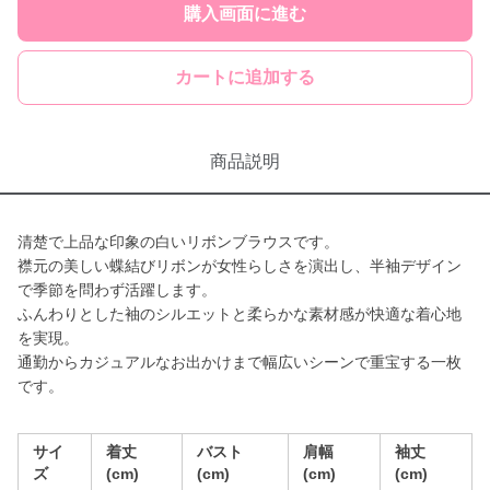
購入画面に進む
カートに追加する
商品説明
清楚で上品な印象の白いリボンブラウスです。
襟元の美しい蝶結びリボンが女性らしさを演出し、半袖デザイン
で季節を問わず活躍します。
ふんわりとした袖のシルエットと柔らかな素材感が快適な着心地
を実現。
通勤からカジュアルなお出かけまで幅広いシーンで重宝する一枚
です。
サイ
着丈
バスト
肩幅
袖丈
ズ
(cm)
(cm)
(cm)
(cm)