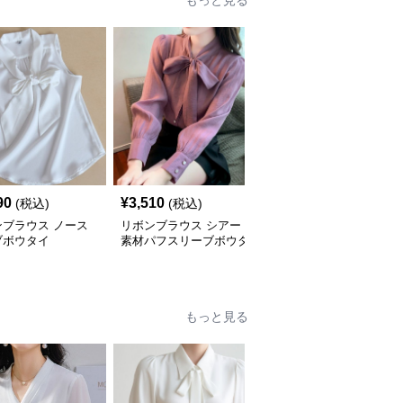
もっと見る
90
¥
3,510
¥
4,440
(税込)
(税込)
(税込)
ンブラウス ノース
リボンブラウス シアー
リボンブラウス 上品パ
ブボウタイ
素材パフスリーブボウタ
フスリーブボウタイリボ
イ
ン付き長袖
もっと見る