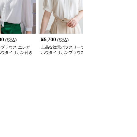
80
¥
5,700
¥
2,590
(税込)
(税込)
(税込)
ンブラウス エレガ
上品な襟元パフスリーブ
リボン袖長ブラウス 大
ボウタイリボン付き
ボウタイリボンブラウス
人可愛い襟元リボン付き
袖