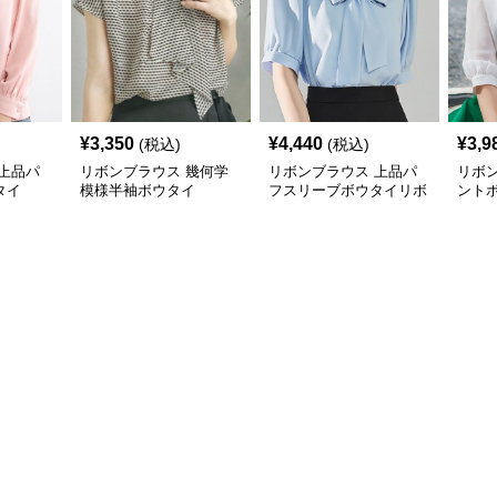
¥
3,350
¥
4,440
¥
3,9
(税込)
(税込)
上品パ
リボンブラウス 幾何学
リボンブラウス 上品パ
リボ
タイ
模様半袖ボウタイ
フスリーブボウタイリボ
ント
ン付き長袖
七分