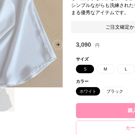
シンプルながらも洗練された
まる優秀なアイテムです。
ご注文確定か
3,090
円
Next slide
サイズ
S
M
L
カラー
ホワイト
ブラック
購
カー