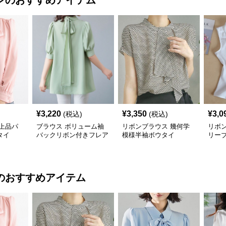
ン
のおすすめアイテム
¥
3,220
¥
3,350
¥
3,0
(税込)
(税込)
上品パ
ブラウス ボリューム袖
リボンブラウス 幾何学
リボ
タイ
バックリボン付きフレア
模様半袖ボウタイ
リー
シルエット
のおすすめアイテム