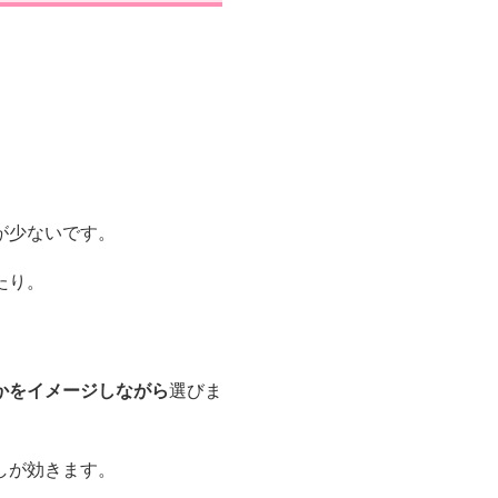
が少ないです。
たり。
かをイメージしながら
選びま
しが効きます。