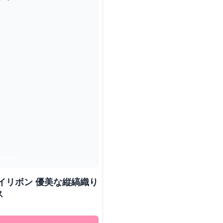
イリボン 優美な縦縞織り
ス