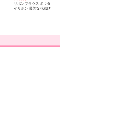
リボンブラウス ボウタ
イリボン 優美な花結び
ボウタイブラウス