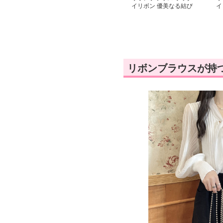
イリボン 優美なる結び
イ
目 上品タイブラウス
グ
リボンブラウスが持