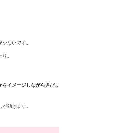
が少ないです。
たり。
かをイメージしながら
選びま
しが効きます。