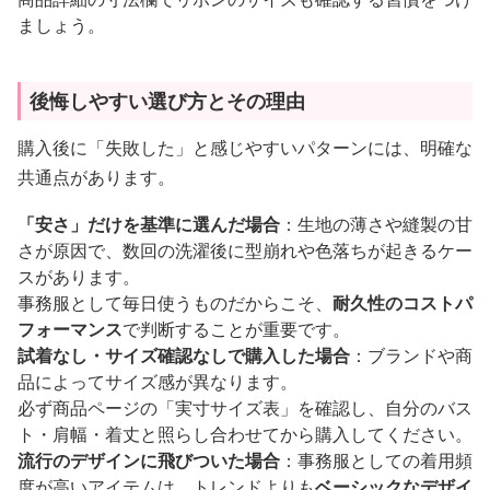
ましょう。
後悔しやすい選び方とその理由
購入後に「失敗した」と感じやすいパターンには、明確な
共通点があります。
「安さ」だけを基準に選んだ場合
：生地の薄さや縫製の甘
さが原因で、数回の洗濯後に型崩れや色落ちが起きるケー
スがあります。
事務服として毎日使うものだからこそ、
耐久性のコストパ
フォーマンス
で判断することが重要です。
試着なし・サイズ確認なしで購入した場合
：ブランドや商
品によってサイズ感が異なります。
必ず商品ページの「実寸サイズ表」を確認し、自分のバス
ト・肩幅・着丈と照らし合わせてから購入してください。
流行のデザインに飛びついた場合
：事務服としての着用頻
度が高いアイテムは、トレンドよりも
ベーシックなデザイ