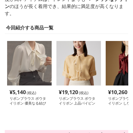
ン
のほうが長く着用でき、結果的に満足度が高くなりま
す。
今回紹介する商品一覧
¥
5,140
¥
19,120
¥
10,260
(税込)
(税込)
(税
リボンブラウス ボウタ
リボンブラウス ボウタ
リボンブラウス
イリボン 優美なる結び
イリボン 上品パイピン
イリボン しな
目 上品タイブラウス
グボウタイブラウス
上質サテンリボ
ス