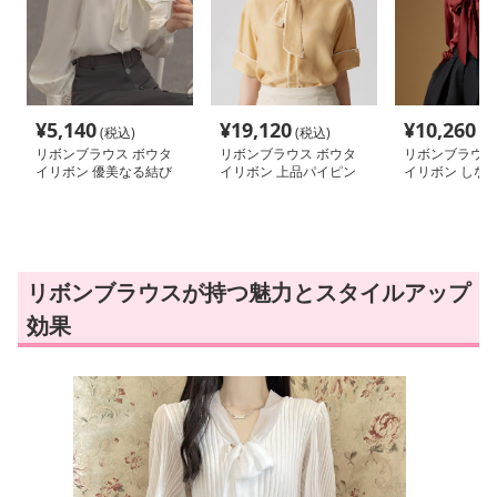
¥
5,140
¥
19,120
¥
10,260
(税込)
(税込)
(税
リボンブラウス ボウタ
リボンブラウス ボウタ
リボンブラウス
イリボン 優美なる結び
イリボン 上品パイピン
イリボン しな
目 上品タイブラウス
グボウタイブラウス
上質サテンリボ
ス
リボンブラウスが持つ魅力とスタイルアップ
効果