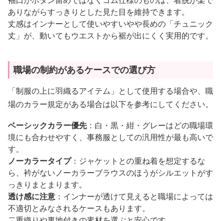
袖口がボタン留めではなくゴム仕様のものは、着脱が楽で
ありながらすっきりとした見た目を維持できます。
丈感はインナーとして使いやすいやや長めの「チュニック
丈」が、動いてもウエストから裾が出にくく実用的です。
職場の制約があるケースでの選び方
「制服の上に羽織るアイテム」として使用する場合や、職
場のカラー規定がある場合は以下を参考にしてください。
ベーシックカラー優先
：白・黒・紺・グレーはどの職場環
境にも合わせやすく、事務服としての汎用性が最も高いで
す。
ノーカラータイプ
：ジャケットとの重ね着を想定するな
ら、衿がないノーカラーブラウスのほうがシルエットがす
っきりまとまります。
透け感に注意
：インナーが透けて見えると職場によっては
不適切とみなされるケースもあります。
二重織りや裏地付きの素材を選ぶと安心です。