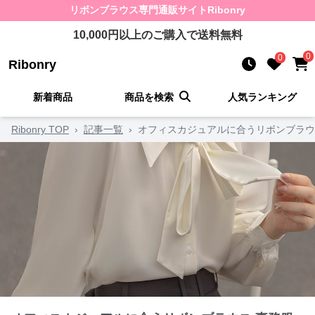
リボンブラウス
専門通販サイト
Ribonry
10,000
円以上のご購入で送料無料
0
0
Ribonry
新着商品
商品を検索
人気ランキング
Ribonry TOP
›
記事一覧
›
オフィスカジュアルに合うリボンブラウ