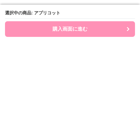
選択中の商品: アプリコット
選択中の商品: アプリコット
購入画面に進む
購入画面に進む
Ribonry
について
会社概要