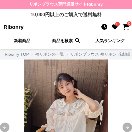
リボンブラウス
専門通販サイト
Ribonry
10,000
円以上のご購入で送料無料
0
0
Ribonry
新着商品
商品を検索
人気ランキング
Ribonry TOP
›
袖リボンの一覧
›
リボンブラウス 袖リボン 花刺繍
Previous slide
Ne