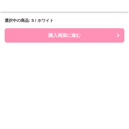
選択中の商品: S / ホワイト
選択中の商品: S / ホワイト
購入画面に進む
購入画面に進む
Ribonry
について
会社概要