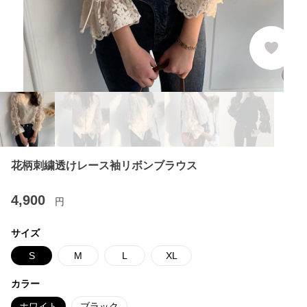
花柄刺繍透けレース袖リボンブラウス
4,900
円
サイズ
S
M
L
XL
カラー
ホワイト
ブラック