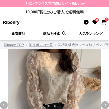
リボンブラウス
専門通販サイト
Ribonry
10,000
円以上のご購入で送料無料
0
0
Ribonry
新着商品
商品を検索
人気ランキング
Ribonry TOP
›
袖リボンの一覧
›
花柄刺繍透けレース袖リボンブラ
Previous slide
Ne