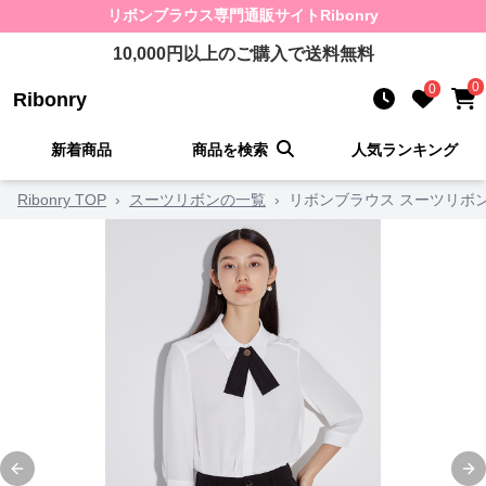
リボンブラウス
専門通販サイト
Ribonry
10,000
円以上のご購入で送料無料
0
0
Ribonry
新着商品
商品を検索
人気ランキング
Ribonry TOP
›
スーツリボンの一覧
›
リボンブラウス スーツリボ
Previous slide
Ne