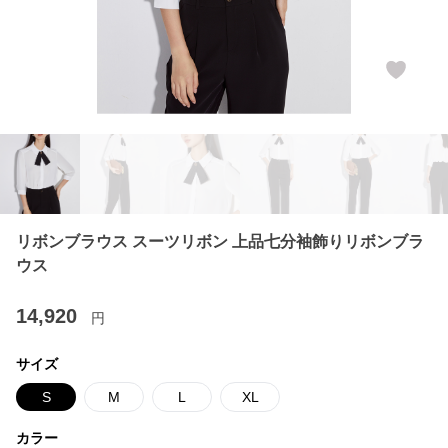
リボンブラウス スーツリボン 上品七分袖飾りリボンブラ
ウス
14,920
円
サイズ
S
M
L
XL
カラー