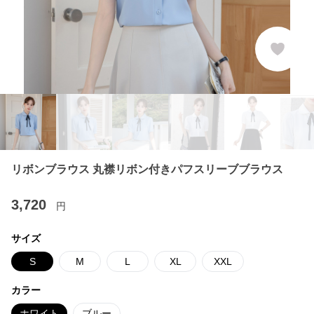
リボンブラウス 丸襟リボン付きパフスリーブブラウス
3,720
円
サイズ
S
M
L
XL
XXL
カラー
ホワイト
ブルー