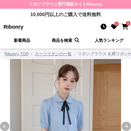
リボンブラウス
専門通販サイト
Ribonry
10,000
円以上のご購入で送料無料
0
0
Ribonry
新着商品
商品を検索
人気ランキング
Ribonry TOP
›
スーツリボンの一覧
›
リボンブラウス 丸襟リボン
Previous slide
Ne