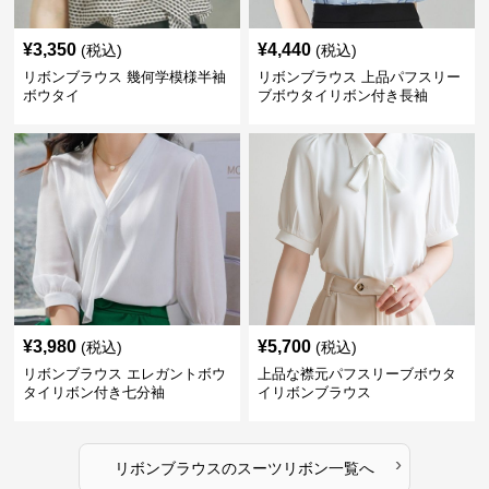
¥
3,350
¥
4,440
(税込)
(税込)
リボンブラウス 幾何学模様半袖
リボンブラウス 上品パフスリー
ボウタイ
ブボウタイリボン付き長袖
¥
3,980
¥
5,700
(税込)
(税込)
リボンブラウス エレガントボウ
上品な襟元パフスリーブボウタ
タイリボン付き七分袖
イリボンブラウス
›
リボンブラウス
の
スーツリボン
一覧へ