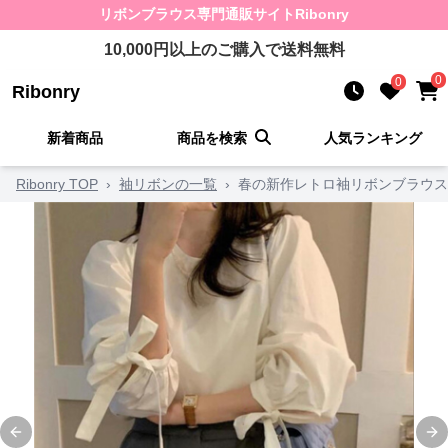
リボンブラウス
専門通販サイト
Ribonry
10,000
円以上のご購入で送料無料
0
0
Ribonry
新着商品
商品を検索
人気ランキング
Ribonry TOP
›
袖リボンの一覧
›
春の新作レトロ袖リボンブラウス
Previous slide
Ne