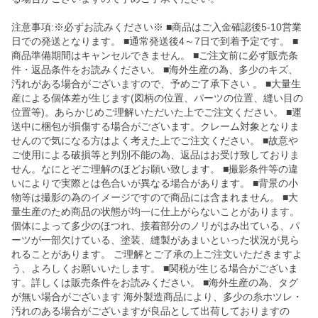
注意事項:※必ずお読みください※ ■商品はご入金確認後5-10営業
日での発送となります。 ■通常発送後4～7日で到着予定です。 ■
商品準備期間はキャンセルできません。 ■ご注文前に必ず販売条
件・返品条件をお読みください。 ■海外生産の為、多少のキズ、
汚れがある場合がございますので、予めご了承下さい 。 ■大量生
産による個体差が生じます(図柄の位置、パーツの位置、縫い目の
位置等)。あらかじめご理解いただいた上でご注文ください。 ■運
送中に梱包が損傷する場合がございます。クレーム対象となりま
せんので気になる方はよく考えた上でご注文ください。 ■故意や
ご使用による破損等と判別不能の為、返品はお受け致しておりま
せん。なにとぞご理解のほどお願い致します。 ■撮影条件等の違
いによりで実際とは色合いが異なる場合があります。 ■背景の小
物等は撮影の為のイメージですので商品には含まれません。 ■大
量生産のため商品の状態が均一に仕上がらないことがあります。
個体によって多少のほつれ、接着部分のノリがはみ出ている、パ
ーツが一部欠けている、塗装、縫製があまいといった状況が見ら
れることがあります。 ご理解とご了承の上ご注文いただきますよ
う、よろしくお願いいたします。 ■関税が生じる場合がございま
す。詳しくは販売条件をお読みください。 ■海外生産の為、タグ
が無い場合がございます 海外製造商品により、多少の糸ホツレ・
汚れのある場合がございますが良品として出荷しておりますの