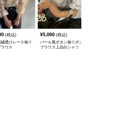
00
¥
5,060
¥
8,890
(税込)
(税込)
(税込)
刺繍透けレース袖リ
パール風ボタン袖リボン
リボンブラウス 袖リボ
ブラウス
ブラウス上品白シャツ
ンシフォンブラウス入学
式通勤レディース