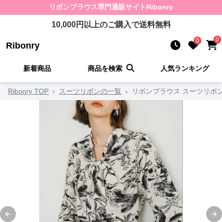
リボンブラウス
専門通販サイト
Ribonry
10,000
円以上のご購入で送料無料
0
0
Ribonry
新着商品
商品を検索
人気ランキング
Ribonry TOP
›
スーツリボンの一覧
›
リボンブラウス スーツリボ
Previous slide
Ne