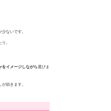
が少ないです。
たり。
かをイメージしながら
選びま
しが効きます。