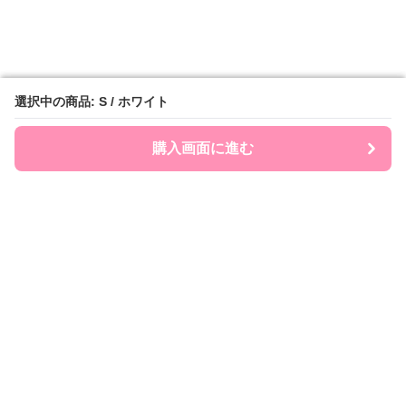
選択中の商品: S / ホワイト
選択中の商品: S / ホワイト
購入画面に進む
購入画面に進む
Ribonry
について