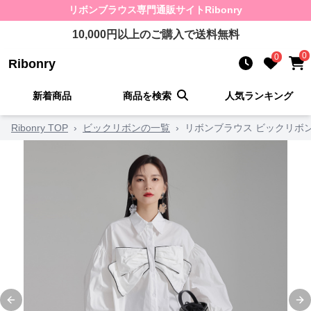
リボンブラウス
専門通販サイト
Ribonry
10,000
円以上のご購入で送料無料
0
0
Ribonry
新着商品
商品を検索
人気ランキング
Ribonry TOP
›
ビックリボンの一覧
›
リボンブラウス ビックリボ
Previous slide
Ne