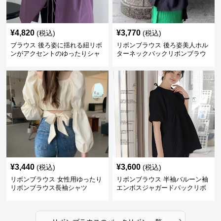
¥
4,820
¥
3,770
(税込)
(税込)
ブラウス 後ろ姿に揺れる紐リボ
リボンブラウス 後ろ姿美人ホル
ンがアクセントのゆったりシャ
ターネックバックリボンブラウ
ツ
ス
¥
3,440
¥
3,600
(税込)
(税込)
リボンブラウス 女性用ゆったり
リボンブラウス 半袖バルーン袖
リボンブラウス長袖シャツ
エンボスジャガードバックリボ
ンブラウス
›