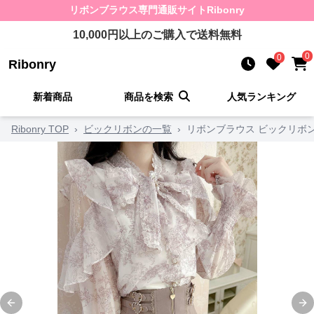
リボンブラウス
専門通販サイト
Ribonry
10,000
円以上のご購入で送料無料
0
0
Ribonry
新着商品
商品を検索
人気ランキング
Ribonry TOP
›
ビックリボンの一覧
›
リボンブラウス ビックリボ
Previous slide
Ne