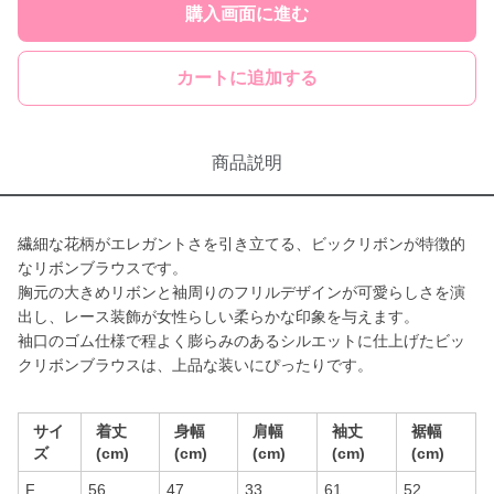
購入画面に進む
カートに追加する
商品説明
繊細な花柄がエレガントさを引き立てる、ビックリボンが特徴的
なリボンブラウスです。
胸元の大きめリボンと袖周りのフリルデザインが可愛らしさを演
出し、レース装飾が女性らしい柔らかな印象を与えます。
袖口のゴム仕様で程よく膨らみのあるシルエットに仕上げたビッ
クリボンブラウスは、上品な装いにぴったりです。
サイ
着丈
身幅
肩幅
袖丈
裾幅
ズ
(cm)
(cm)
(cm)
(cm)
(cm)
F
56
47
33
61
52